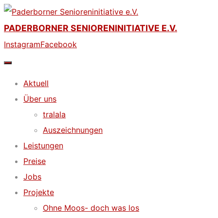
Skip
to
PADERBORNER SENIORENINITIATIVE E.V.
content
Instagram
Facebook
Aktuell
Über uns
tralala
Auszeichnungen
Leistungen
Preise
Jobs
Projekte
Ohne Moos- doch was los