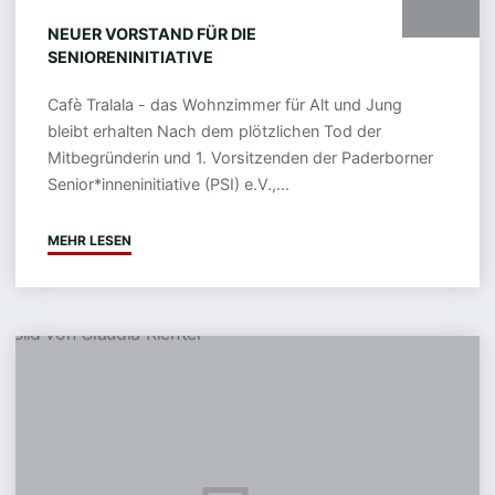
NEUER VORSTAND FÜR DIE
SENIORENINITIATIVE
Cafè Tralala - das Wohnzimmer für Alt und Jung
bleibt erhalten Nach dem plötzlichen Tod der
Mitbegründerin und 1. Vorsitzenden der Paderborner
Senior*inneninitiative (PSI) e.V.,...
MEHR LESEN
"NEUER
VORSTAND
FÜR
DIE
SENIORENINITIATIVE"
Claudia
Richter
†
10.02.2026