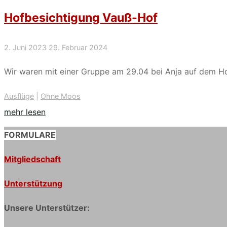
Nachbarschaft
Hofbesichtigung Vauß-Hof
2023"
2. Juni 2023
29. Februar 2024
Wir waren mit einer Gruppe am 29.04 bei Anja auf dem Ho
Ausflüge
|
Ohne Moos
"Hofbesichtigung
mehr lesen
Vauß-
FORMULARE
Hof"
Mitgliedschaft
Unterstützung
Unsere Unterstützer: