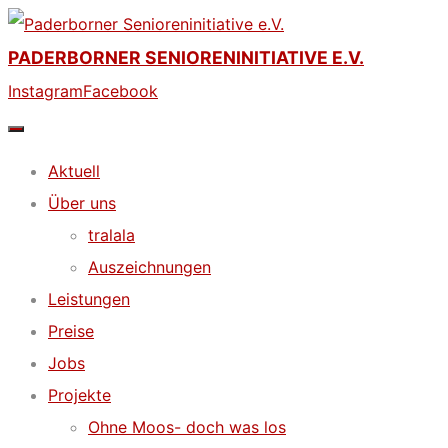
Skip
to
PADERBORNER SENIORENINITIATIVE E.V.
content
Instagram
Facebook
Aktuell
Über uns
tralala
Auszeichnungen
Leistungen
Preise
Jobs
Projekte
Ohne Moos- doch was los