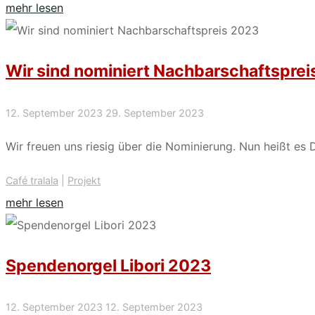
"Einfach
mehr lesen
WIR,
Ehrenamtstag
Wir sind nominiert Nachbarschaftspre
Paderborn"
12. September 2023
29. September 2023
Wir freuen uns riesig über die Nominierung. Nun heißt e
Café tralala
|
Projekt
"Wir
mehr lesen
sind
nominiert
Spendenorgel Libori 2023
Nachbarschaftspreis
2023"
12. September 2023
12. September 2023